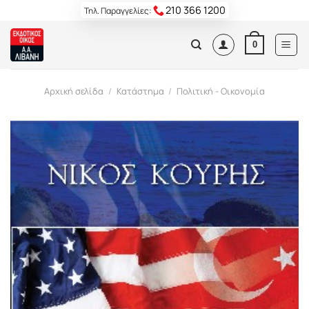
Skip
210 366 1200
Τηλ. Παραγγελίες:
to
content
0
Αρχική σελίδα
/
Κατάστημα
/
Πολιτική - Οικονομία