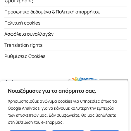
Όροι χρήσης
Προσωπικά δεδομένα & Πολιτική απορρήτου
Πολιτική cookies
Ασφάλεια συναλλαγών
Translation rights
Ρυθμίσεις Cookies
Νοιαζόμαστε για το απόρρητο σας.
Copyright 2026 ©
Εκδοτικός Οίκος Α.Α. Λιβάνη
| All rights
Χρησιμοποιούμε ανώνυμα cookies για υπηρεσίες όπως τα
reserved.
Google Analytics, για να κάνουμε καλύτερη την εμπειρία
Σόλωνος 98, 10680 Αθήνα | Τ:
2103661200
- F: 2103617791
των επισκεπτών μας. Εάν συμφωνείτε, θα μας βοηθήσετε
στη βελτίωση του e-shop μας.
E-shop and Premium Managed Hosting by
ClickProject.gr