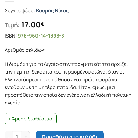
Συγγραφέας:
Κουρής Νίκος
17.00
€
Τιμή:
ISBN:
978-960-14-1893-3
Αριθμός σελίδων:
Η διαμάχη για το Αιγαίο στην πραγματικότητα αρχίζει
την πέμπτη δεκαετία του περασμένου αιώνα, όταν οι
Ελληνοκύπριοι προσπάθησαν για πρώτη φορά να
ενωθούν με τη μητέρα πατρίδα. Ήταν, όμως, μια
προσπάθεια την οποία δεν ενέκρινε η ελλαδική πολιτική
ηγεσία…
• Άμεσα διαθέσιμο.
Αιγαίο: H μακροχρόνια διαμάχη και ο ρόλος των Αμερικάνων
Προσθήκη στο καλάθι