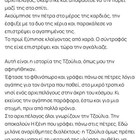
αρχιπέλαγος, σκέφτηκε και αποφάσισε να την πάρει
μαζί της στο σπίτι.
Ακούμπησε την πέτρα στο μέρος της καρδιάς, την
έσφιξε με τα δυο της χέρια και παρακάλεσε να
επιστρέψει ο αγαπημένος της.
Το πρωί ξύπνησε κλαίγοντας από χαρά. Ο σύντροφός
της είχε επιστρέψει και τώρα την αγκάλιαζε.
Αυτή είναι η ιστορία της Τζούλια, όπως μου την
αφηγήθηκαν.
Έφτασε το φθινόπωρο και γράφει πάνω σε πέτρες λόγια
αγάπης για τον άντρα που ποθεί, στο μικρό τροπικό
νησί ενός αρχιπελάγους στην άκρη του κόσμου. Κι
εκείνος την αγάπησε παράφορα, έστω και για μια
στιγμή, πριν από πολλά χρόνια.
Στο αρχιπέλαγος όλοι γνωρίζουν την Τζούλια. Την
αποκαλούν Η ξένη που γράφει πάνω στις πέτρες. Εδώ
μιλάνε αναρίθμητες διαλέκτους· η Τζούλια όμως πρέπει
να χρησιμοποιεί τη μητρική της γλώσσα, αν θέλει να