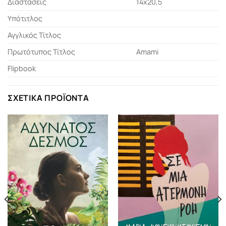
Διαστάσεις
14x20,5
Υπότιτλος
Αγγλικός Τίτλος
Πρωτότυπος Τίτλος
Amami
Flipbook
ΣΧΕΤΙΚΆ ΠΡΟΪΌΝΤΑ