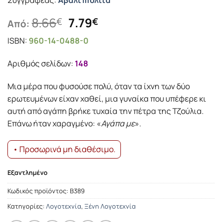
Συγγραφέας:
Άβαλι Ιπολίτα
Original
Η
8.66
7.79
€
€
Από:
price
τρέχουσα
ISBN:
960-14-0488-0
was:
τιμή
8.66€.
είναι:
Αριθμός σελίδων:
148
7.79€.
Μια μέρα που φυσούσε πολύ, όταν τα ίχνη των δύο
ερωτευμένων είχαν χαθεί, μια γυναίκα που υπέφερε κι
αυτή από αγάπη βρήκε τυχαία την πέτρα της Τζούλια.
Επάνω ήταν χαραγμένο: «
Αγάπα με
».
• Προσωρινά μη διαθέσιμο.
Εξαντλημένο
Κωδικός προϊόντος:
Β389
Κατηγορίες:
Λογοτεχνία
,
Ξένη Λογοτεχνία