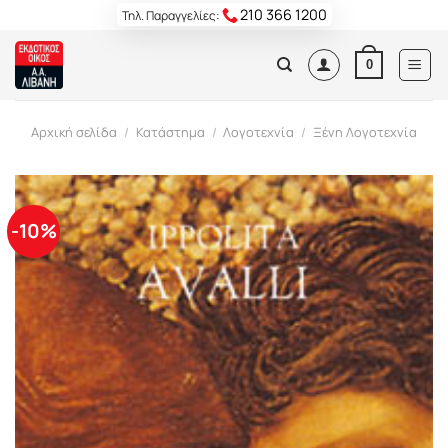
Skip
210 366 1200
Τηλ. Παραγγελίες:
to
content
0
Αρχική σελίδα
/
Κατάστημα
/
Λογοτεχνία
/
Ξένη Λογοτεχνία
-10%