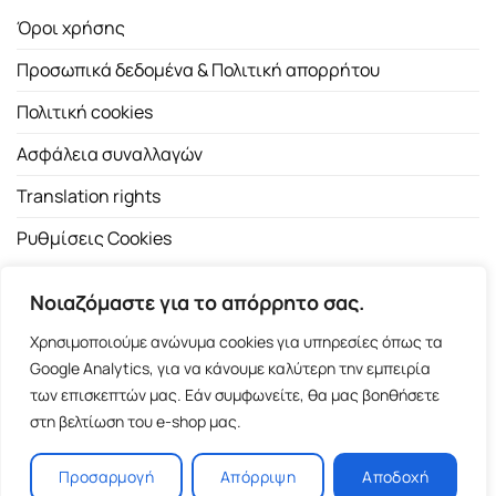
Όροι χρήσης
Προσωπικά δεδομένα & Πολιτική απορρήτου
Πολιτική cookies
Ασφάλεια συναλλαγών
Translation rights
Ρυθμίσεις Cookies
Νοιαζόμαστε για το απόρρητο σας.
Χρησιμοποιούμε ανώνυμα cookies για υπηρεσίες όπως τα
Google Analytics, για να κάνουμε καλύτερη την εμπειρία
των επισκεπτών μας. Εάν συμφωνείτε, θα μας βοηθήσετε
Copyright 2026 ©
Εκδοτικός Οίκος Α.Α. Λιβάνη
| All rights
στη βελτίωση του e-shop μας.
reserved.
Σόλωνος 98, 10680 Αθήνα | Τ:
2103661200
- F: 2103617791
Προσαρμογή
Απόρριψη
Αποδοχή