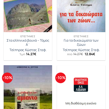
ΕΠΙΣΤΉΜΕΣ
ΕΠΙΣΤΉΜΕΣ
Στα ελληνικά βουνά – Τόμος
Για τα δικαιώματα των
Α΄
ζώων
Τσίπηρας Κώστας Στεφ.
Τσίπηρας Κώστας Στεφ.
Original
Η
14.27
€
14.27
€
12.84
€
Τιμή:
Από:
price
τρέχουσ
was:
τιμή
14.27€.
είναι:
12.84€.
-10%
-10%