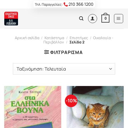
Skip
210 366 1200
Τηλ. Παραγγελίες:
to
content
0
Αρχική σελίδα
/
Κατάστημα
/
Επιστήμες
/
Οικολογία -
Περιβάλλον
/
Σελίδα 2
ΦΙΛΤΡΆΡΙΣΜΑ
-10%