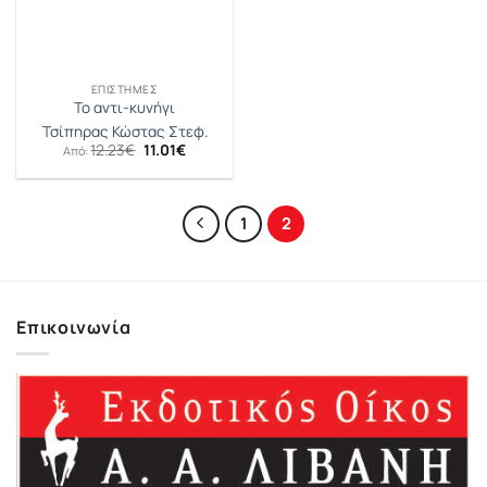
ΕΠΙΣΤΉΜΕΣ
Το αντι-κυνήγι
Τσίπηρας Κώστας Στεφ.
Original
Η
12.23
€
11.01
€
Από:
price
τρέχουσα
was:
τιμή
12.23€.
είναι:
11.01€.
1
2
Επικοινωνία