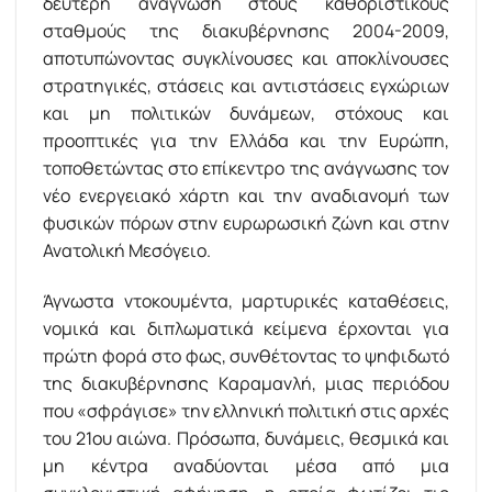
δεύτερη ανάγνωση στους καθοριστικούς
σταθµούς της διακυβέρνησης 2004-2009,
αποτυπώνοντας συγκλίνουσες και αποκλίνουσες
στρατηγικές, στάσεις και αντιστάσεις εγχώριων
και µη πολιτικών δυνάµεων, στόχους και
προοπτικές για την Ελλάδα και την Ευρώπη,
τοποθετώντας στο επίκεντρο της ανάγνωσης τον
νέο ενεργειακό χάρτη και την αναδιανοµή των
φυσικών πόρων στην ευρωρωσική ζώνη και στην
Ανατολική Μεσόγειο.
Άγνωστα ντοκουµέντα, µαρτυρικές καταθέσεις,
νοµικά και διπλωµατικά κείµενα έρχονται για
πρώτη φορά στο φως, συνθέτοντας το ψηφιδωτό
της διακυβέρνησης Καραµανλή, µιας περιόδου
που «σφράγισε» την ελληνική πολιτική στις αρχές
του 21ου αιώνα. Πρόσωπα, δυνάµεις, θεσµικά και
µη κέντρα αναδύονται µέσα από µια